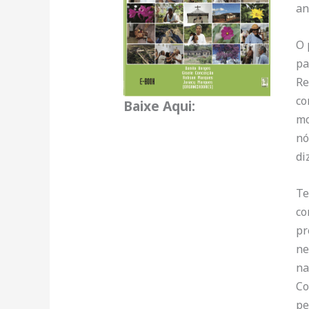
an
O 
pa
Re
co
Baixe Aqui:
mo
nó
di
Te
co
pr
ne
na
Co
pe