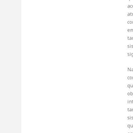
ac
at
co
em
ta
si
si
Na
co
qu
ob
in
ta
si
qu