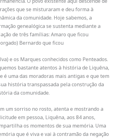
rmanência. O povo existente aqui descende de
rações que se misturaram e deu forma à
nâmica da comunidade. Hoje sabemos, a
rmação genealógica se sustenta mediante a
lação de três famílias: Amaro que ficou
orgado) Bernardo que ficou
ilva) e os Marques conhecidos como Penteados.
quemos bastante atentos à história de Liquêna,
e é uma das moradoras mais antigas e que tem
sua história transpassada pela construção da
stória da comunidade.
m um sorriso no rosto, atenta e mostrando a
licitude em pessoa, Liquêna, aos 84 anos,
mpartilha os momentos de sua memória. Uma
mória que é viva e vai à contramão da negação