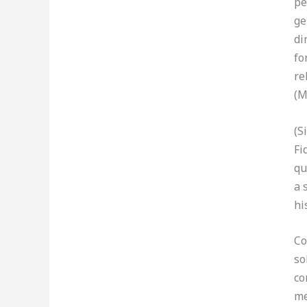
pe
ge
di
fo
re
(M
(S
Fi
qu
a 
hi
Co
so
co
me