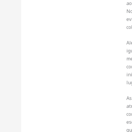
ao
No
ev
co
Al
ig
me
co
in
lu
As
at
co
es
qu