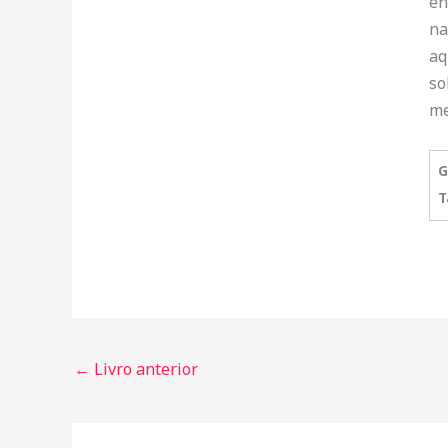
en
na
aq
so
me
G
T
←
Livro anterior