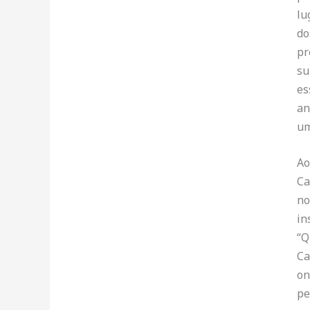
lu
do
pr
su
es
an
um
Ao
Ca
no
in
“Q
Ca
on
pe