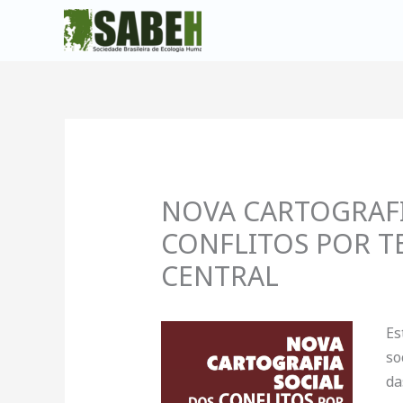
Ir
para
o
conteúdo
NOVA CARTOGRAFI
CONFLITOS POR TE
CENTRAL
Es
so
da