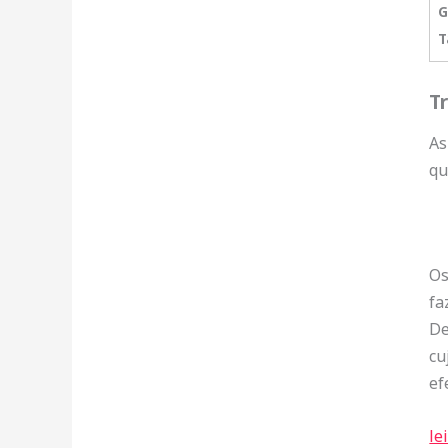
G
T
T
As
qu
Os
fa
De
cu
ef
le