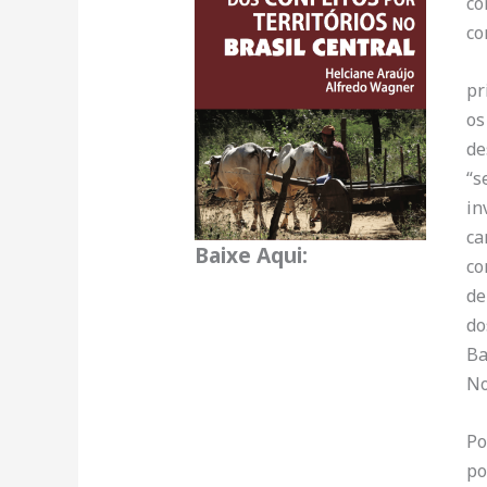
co
co
pr
os
de
“s
in
ca
Baixe Aqui:
co
de
do
Ba
No
Po
po