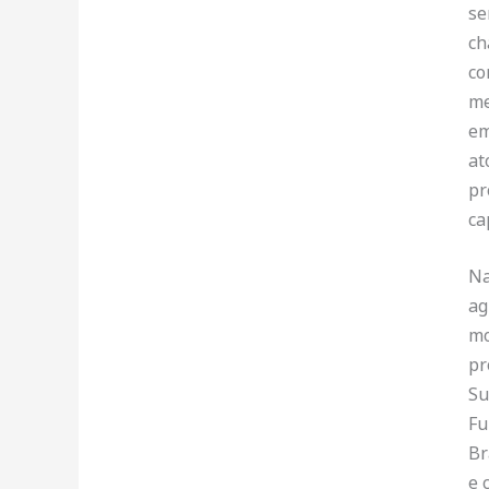
se
ch
co
me
em
at
pr
ca
Na
ag
mo
pr
Su
Fu
Br
e 