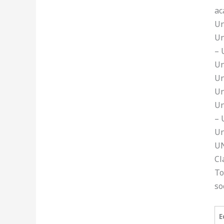
ac
Un
Un
– 
Un
Un
Un
Un
– 
Un
UN
Cl
To
so
E