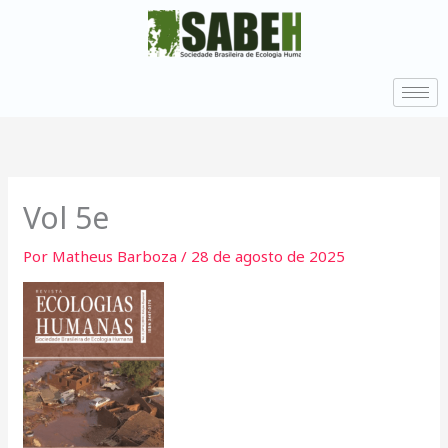
Ir
para
o
conteúdo
Vol 5e
Por
Matheus Barboza
/
28 de agosto de 2025